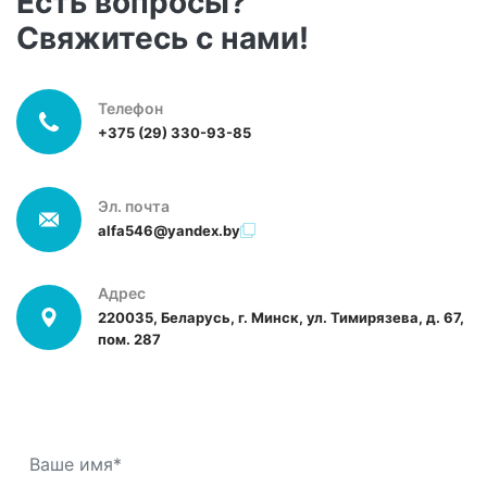
Есть вопросы?
изношенных деталей и масла.
такие как обеспечение защиты от перегрузок,
Свяжитесь с нами!
использование заземления и защиты от
короткого замыкания, а также регулярная
проверка всех соединений и уплотнений на
Телефон
+375 (29) 330-93-85
предмет утечек.
Эл. почта
alfa546@yandex.by
Адрес
220035, Беларусь, г. Минск, ул. Тимирязева, д. 67,
пом. 287